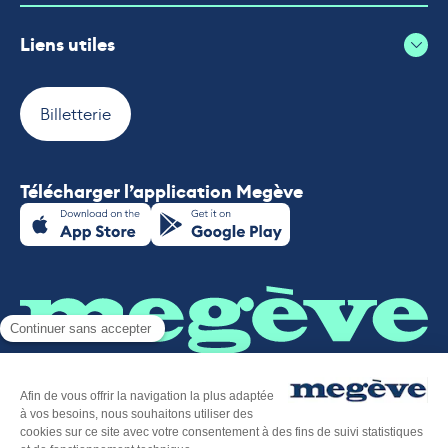
Liens utiles
Billetterie
Télécharger l’application Megève
Plan du site
-
Mentions légales
-
Politique de confidentialité
-
Déclaration d’accessibilité
-
Megève tourisme
-
Éditer mes cookies
-