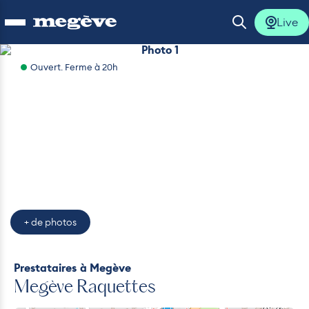
Live
Ouvrir le menu
Ouvrir la 
Photo 1
Ouvert. Ferme à 20h
lus
lus
lus
lus
+ de photos
lus
Prestataires
à Megève
Megève Raquettes