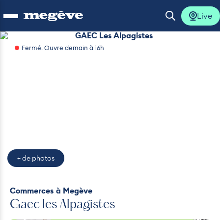
Live
Ouvrir le menu
Ouvrir la 
GAEC Les Alpagistes
Fermé. Ouvre demain à 16h
lus
lus
lus
lus
+ de photos
lus
Commerces
à Megève
Gaec les Alpagistes