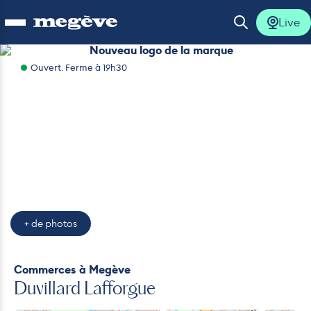
Live
Ouvrir le menu
Ouvrir la 
Nouveau logo de la marque
Ouvert. Ferme à 19h30
lus
lus
lus
lus
+ de photos
lus
Commerces
à Megève
Duvillard Lafforgue