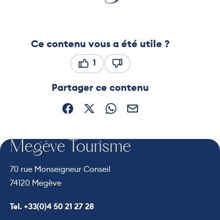
Ce contenu vous a été utile ?
1
Ce contenu vous a été utile
Ce contenu ne vous a pas ét
Partager ce contenu
Partager sur Facebook (nouvelle fenêtre)
Partager sur X / Twitter (nouvelle fe
Partager sur WhatsApp
Partager par mail
Megève Tourisme
70 rue Monseigneur Conseil
74120 Megève
Appeler le
Tel. +33(0)4 50 21 27 28