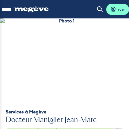
Live
Ouvrir le menu
Ouvrir la 
Photo 1
lus
lus
lus
lus
lus
Services
à Megève
Docteur Maniglier Jean-Marc