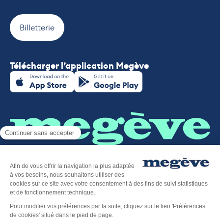
Billetterie
Télécharger l’application Megève
Plan du site
-
Mentions légales
-
Politique de confidentialité
-
Déclaration d’accessibilité
-
Megève tourisme
-
Éditer mes cookies
-
Made with
by
IRIS Interactive
Ce site est protégé par reCAPTCHA. Les
règles de