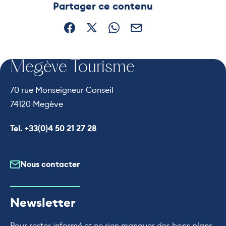
Partager ce contenu
Partager sur Facebook (nouvelle fenêtre)
Partager sur X / Twitter (nouvelle fe
Partager sur WhatsApp
Partager par mail
Megève Tourisme
70 rue Monseigneur Conseil
74120 Megève
Appeler le
Tel. +33(0)4 50 21 27 28
Nous contacter
Newsletter
Pour rester informé et ne rien manquer des bons plans,