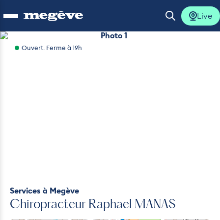
Live
Ouvrir le menu
Ouvrir la 
Photo 1
Ouvert. Ferme à 19h
lus
lus
lus
lus
lus
Services
à Megève
Chiropracteur Raphael MANAS