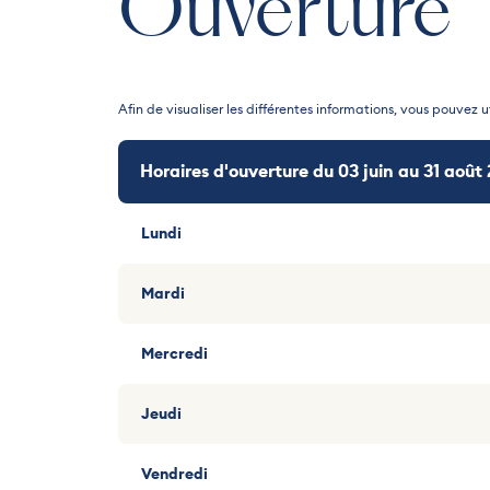
Ouverture
Afin de visualiser les différentes informations, vous pouvez ut
Horaires d'ouverture du 03 juin au 31 août
Horaires d'ouverture du 01 septembre au
Horaires d'ouverture du 01 décembre au 3
Lundi
Lundi
Lundi
Mardi
Mardi
Mardi
Mercredi
Mercredi
Mercredi
Jeudi
Jeudi
Jeudi
Vendredi
Vendredi
Vendredi