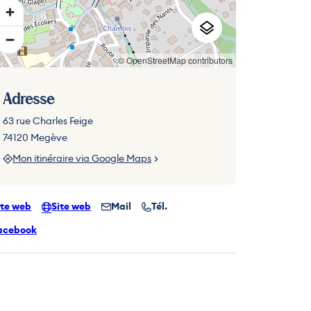
© OpenStreetMap contributors
Adresse
63 rue Charles Feige
74120 Megève
Mon itinéraire via Google Maps
ite web
Site web
Mail
Tél.
acebook