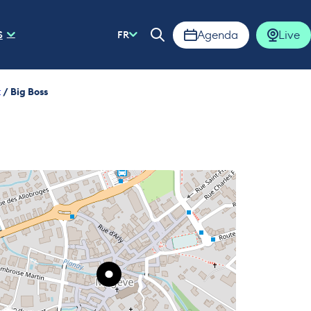
Agenda
Live
S
FR
Ouvrir la barre de rech
/
Big Boss
t