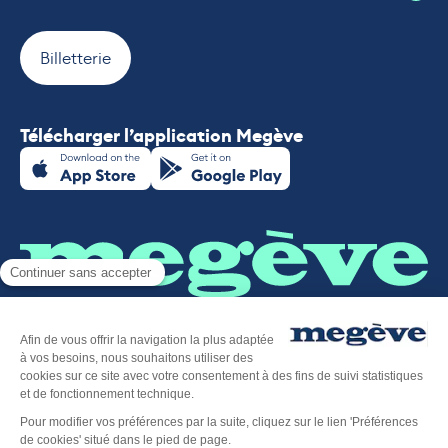
Billetterie
Télécharger l’application Megève
Plan du site
-
Mentions légales
-
Politique de confidentialité
-
Déclaration d’accessibilité
-
Megève tourisme
-
Éditer mes cookies
-
Made with
by
IRIS Interactive
Ce site est protégé par reCAPTCHA. Les
règles de