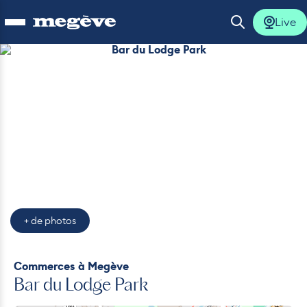
Live
Ouvrir le menu
Ouvrir la 
Bar du Lodge Park
Photo 6
Photo 7
Photo 8
lus
lus
lus
lus
+ de photos
lus
Commerces
à Megève
Bar du Lodge Park