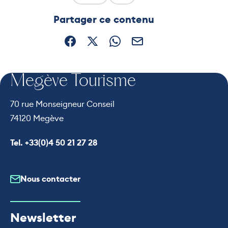
Ce contenu vous a été utile
Ce contenu ne vous a pas ét
Partager ce contenu
Partager sur Facebook (nouvelle fenêtre)
Partager sur X / Twitter (nouvelle fe
Partager sur WhatsApp
Partager par mail
Megève Tourisme
70 rue Monseigneur Conseil
74120 Megève
Appeler le
Tel. +33(0)4 50 21 27 28
Nous contacter
Newsletter