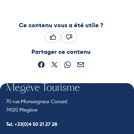
Ce contenu vous a été utile ?
Ce contenu vous a été utile
Ce contenu ne vous a pas été
Partager ce contenu
Partager sur Facebook (nouvelle fenêtre)
Partager sur X / Twitter (nouvelle fe
Partager sur WhatsApp
Partager par mail
Megève Tourisme
70 rue Monseigneur Conseil
74120 Megève
Appeler le
Tel. +33(0)4 50 21 27 28