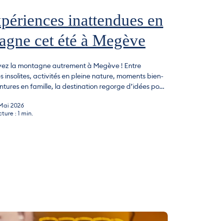
périences inattendues en
agne cet été à Megève
ivez la montagne autrement à Megève ! Entre
 insolites, activités en pleine nature, moments bien-
ntures en famille, la destination regorge d’idées pour
leinement des beaux jours au grand air. Que vous
 Mai 2026
eur de sensations fortes, amoureux des panoramas
ture : 1 min.
 la recherche d’activités originales avec les