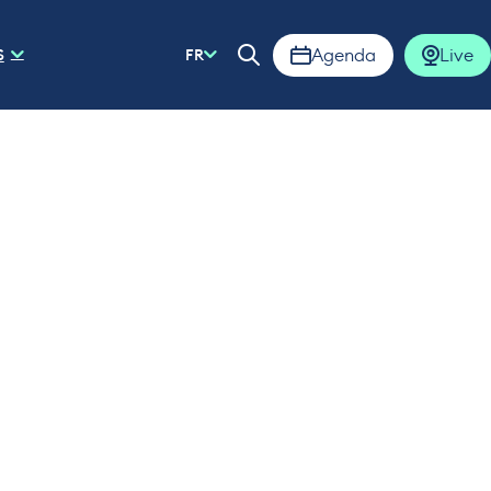
Agenda
Live
S
FR
Ouvrir la barre de rech
é