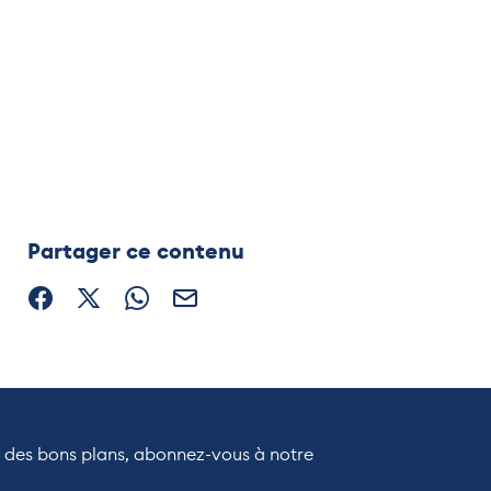
Partager ce contenu
Partager sur Facebook (nouvelle fenêtre)
Partager sur X / Twitter (nouvelle fenêtre)
Partager sur WhatsApp
Partager par mail
r des bons plans, abonnez-vous à notre