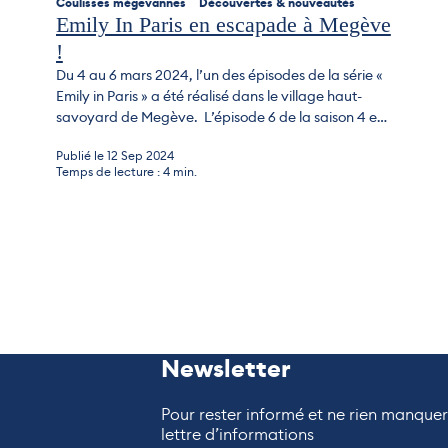
Coulisses mègevannes
Découvertes & nouveautés
Emily In Paris en escapade à Megève
!
Du 4 au 6 mars 2024, l’un des épisodes de la série «
Emily in Paris » a été réalisé dans le village haut-
savoyard de Megève. L’épisode 6 de la saison 4 est
consacré à une escapade en montagne de la plus
Publié le 12 Sep 2024
française des Américaines. C’est ainsi que Megève,
Temps de lecture : 4 min.
capitale de l’art de vivre alpin...
Newsletter
Pour rester informé et ne rien manque
lettre d’informations