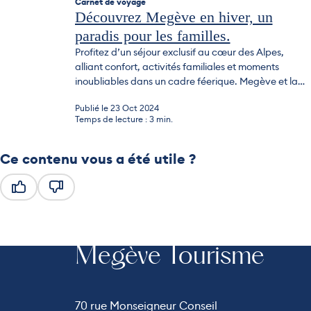
Carnet de voyage
Découvrez Megève en hiver, un
paradis pour les familles.
Profitez d’un séjour exclusif au cœur des Alpes,
alliant confort, activités familiales et moments
inoubliables dans un cadre féerique. Megève et la
magie de l’hiver Au cœur des Alpes, Megève se
Publié le 23 Oct 2024
transforme en un village enchanté dès l’arrivée de
Temps de lecture : 3 min.
l’hiver. Flocons scintillants, sapins décorés et ruelles
illuminées créent une ambiance féérique, où chaque
coin respire...
Ce contenu vous a été utile ?
Ce contenu vous a été utile
Ce contenu ne vous a pas été utile
Megève Tourisme
70 rue Monseigneur Conseil