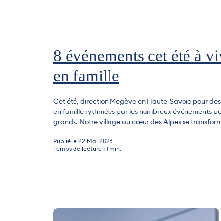
8 événements cet été à vi
en famille
Cet été, direction Megève en Haute-Savoie pour de
en famille rythmées par les nombreux événements pou
grands. Notre village au cœur des Alpes se transfor
immense terrain de jeu pour les familles. Entre specta
Publié le 22 Mai 2026
traditions, gastronomie, chevaux, musique et grands
Temps de lecture : 1 min.
vous outdoor, Megève vit au rythme d’événements p
profiter de...