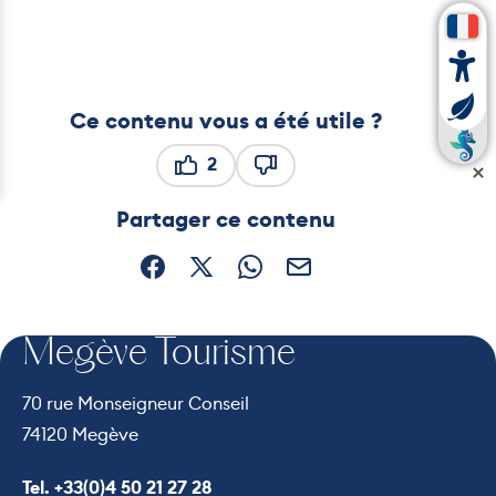
Ce contenu vous a été utile ?
2
Ce contenu vous a été utile
Ce contenu ne vous a pas ét
Partager ce contenu
Partager sur Facebook (nouvelle fenêtre)
Partager sur X / Twitter (nouvelle fe
Partager sur WhatsApp
Partager par mail
Megève Tourisme
70 rue Monseigneur Conseil
74120 Megève
Appeler le
Tel. +33(0)4 50 21 27 28