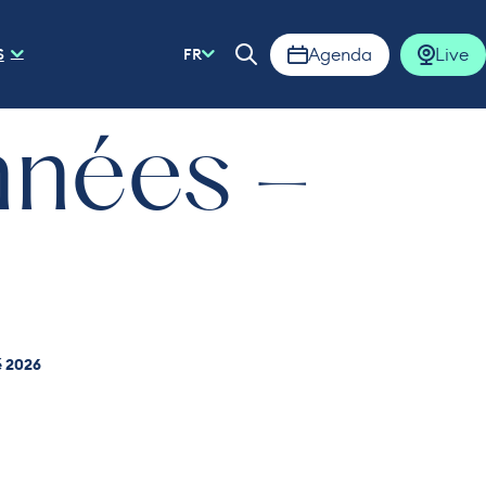
Agenda
Live
S
FR
Ouvrir la barre de rech
nnées –
é 2026