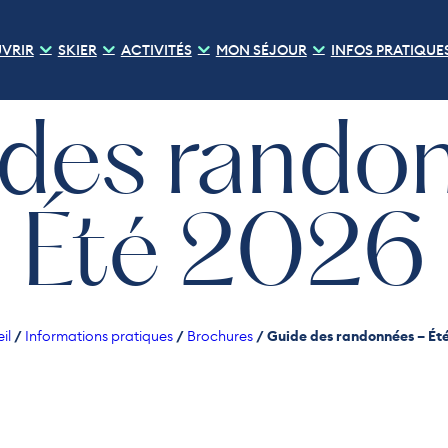
VRIR
SKIER
ACTIVITÉS
MON SÉJOUR
INFOS PRATIQUE
des rando
Été 2026
/
/
/
Guide des randonnées – Ét
il
Informations pratiques
Brochures