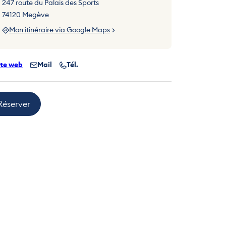
247 route du Palais des Sports
74120 Megève
Mon itinéraire via Google Maps
ite web
Mail
Tél.
Réserver