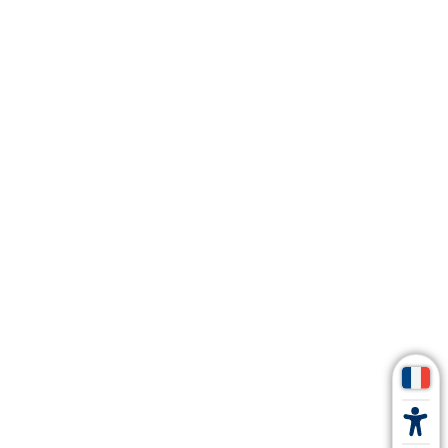
é
é
é