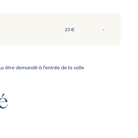
Non communiqu
23 €
–
ous être demandé à l'entrée de la salle
é