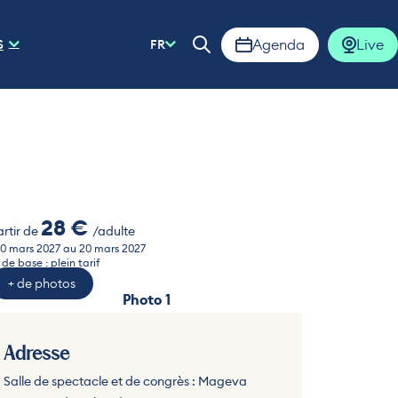
Agenda
Live
S
FR
Ouvrir la barre de rech
28 €
artir de
/adulte
0 mars 2027 au 20 mars 2027
 de base : plein tarif
+ de photos
Photo 1
to 2
Adresse
Salle de spectacle et de congrès : Mageva