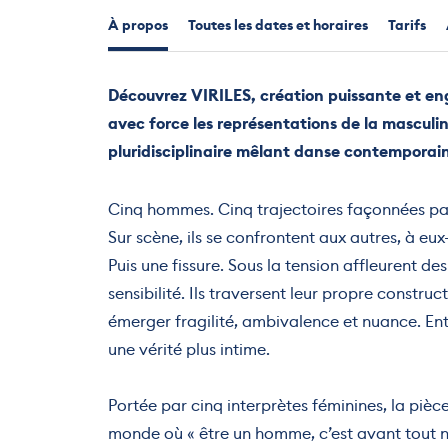
À propos
Toutes les dates et horaires
Tarifs
Découvrez VIRILES, création puissante et e
avec force les représentations de la masculi
pluridisciplinaire mêlant danse contemporai
Cinq hommes. Cinq trajectoires façonnées par u
Sur scène, ils se confrontent aux autres, à eu
Puis une fissure. Sous la tension affleurent d
sensibilité. Ils traversent leur propre constru
émerger fragilité, ambivalence et nuance. Ent
une vérité plus intime.
Portée par cinq interprètes féminines, la pièc
monde où « être un homme, c’est avant tout n