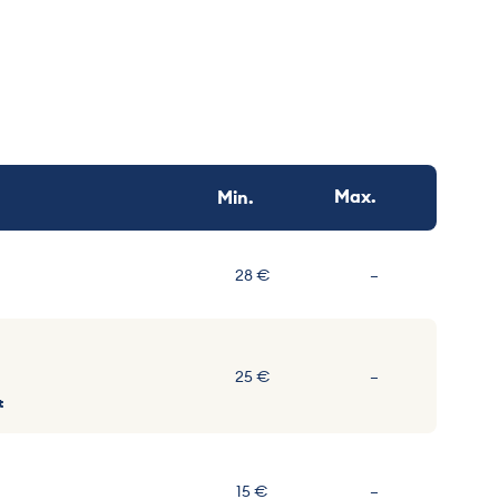
Max.
Min.
Non communiqu
28 €
–
Non communiqu
25 €
–
t
Non communiqu
15 €
–