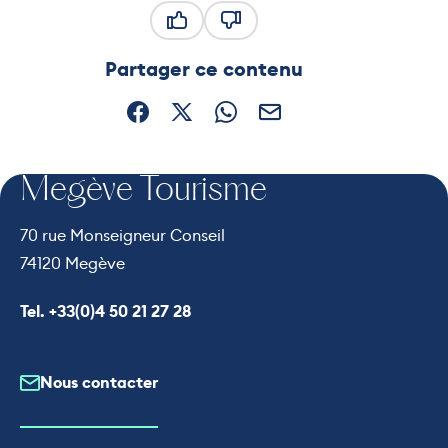
Ce contenu vous a été utile
Ce contenu ne vous a pas été
Partager ce contenu
Partager sur Facebook (nouvelle fenêtre)
Partager sur X / Twitter (nouvelle fe
Partager sur WhatsApp
Partager par mail
Megève Tourisme
70 rue Monseigneur Conseil
74120 Megève
Appeler le
Tel. +33(0)4 50 21 27 28
Nous contacter