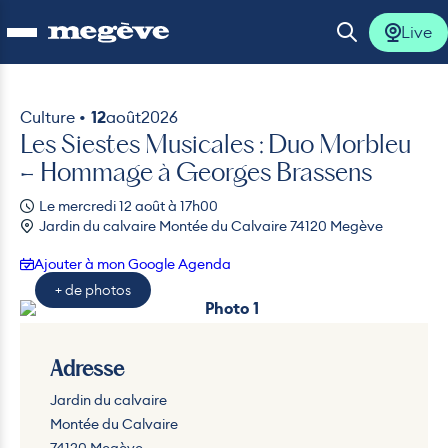
Live
Ouvrir le menu
Ouvrir la 
Culture •
12
août
2026
Les Siestes Musicales : Duo Morbleu
lus
– Hommage à Georges Brassens
Le mercredi 12 août à 17h00
lus
Jardin du calvaire Montée du Calvaire 74120 Megève
lus
Ajouter à mon Google Agenda
+ de photos
lus
Photo 1
Photo 2
Adresse
lus
Jardin du calvaire
Montée du Calvaire