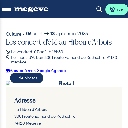
Live
Ouvrir le menu
Ouvrir la 
06
juillet
13
septembre
2026
Culture •
Les concert d'été au Hibou d'Arbois
lus
Le vendredi 07 août à 19h30
Le Hibou d'Arbois 3001 route Edmond de Rothschild 74120
lus
Megève
Ajouter à mon Google Agenda
lus
+ de photos
Photo 1
lus
Photo 2
Adresse
lus
Le Hibou d'Arbois
3001 route Edmond de Rothschild
74120 Megève