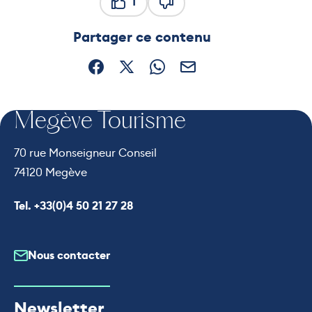
1
Ce contenu vous a été utile
Ce contenu ne vous a pas ét
Partager ce contenu
Partager sur Facebook (nouvelle fenêtre)
Partager sur X / Twitter (nouvelle fe
Partager sur WhatsApp
Partager par mail
Megève Tourisme
70 rue Monseigneur Conseil
74120 Megève
Appeler le
Tel. +33(0)4 50 21 27 28
Nous contacter
Newsletter