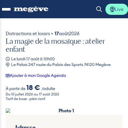
Live
Ouvrir le menu
Ouvrir la 
Distractions et loisirs •
17
août
2026
La magie de la mosaïque : atelier
lus
enfant
Le lundi 17 août à 10h00
lus
Le Palais 247 route du Palais des Sports 74120 Megève
lus
Ajouter à mon Google Agenda
18 €
À partir de
/adulte
lus
Du 10 juillet 2026 au 17 août 2026
Tarif de base : plein tarif
lus
Photo 1