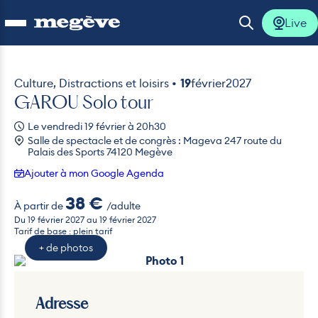
Live
Ouvrir le menu
Ouvrir la 
Culture, Distractions et loisirs •
19
février
2027
GAROU Solo tour
lus
Le vendredi 19 février à 20h30
Salle de spectacle et de congrès : Mageva 247 route du
lus
Palais des Sports 74120 Megève
Ajouter à mon Google Agenda
lus
38 €
À partir de
/adulte
Du 19 février 2027 au 19 février 2027
lus
Tarif de base : plein tarif
+ de photos
lus
Photo 1
Photo 2
Photo 3
Adresse