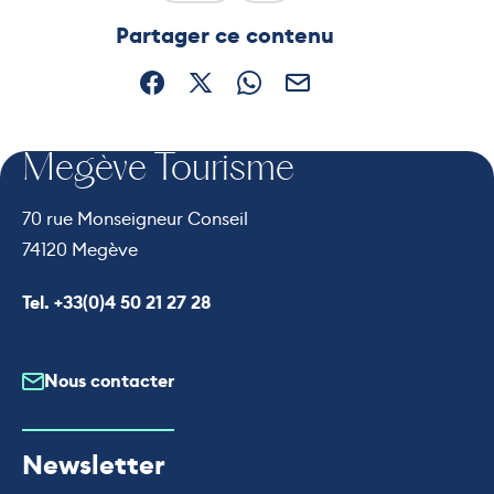
Ce contenu vous a été utile
Ce contenu ne vous a pas ét
Partager ce contenu
Partager sur Facebook (nouvelle fenêtre)
Partager sur X / Twitter (nouvelle fe
Partager sur WhatsApp
Partager par mail
Megève Tourisme
70 rue Monseigneur Conseil
74120 Megève
Appeler le
Tel. +33(0)4 50 21 27 28
Nous contacter
Newsletter