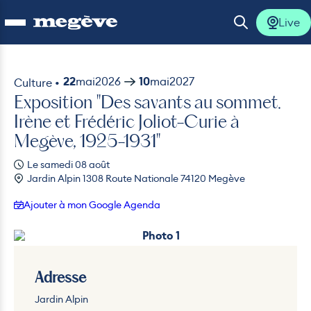
Live
Ouvrir le menu
Ouvrir la 
22
mai
2026
10
mai
2027
Culture •
Exposition "Des savants au sommet.
lus
Irène et Frédéric Joliot-Curie à
Megève, 1925-1931"
lus
Le samedi 08 août
Jardin Alpin 1308 Route Nationale 74120 Megève
lus
Ajouter à mon Google Agenda
lus
Photo 1
lus
Adresse
Jardin Alpin