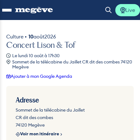
Live
Ouvrir le menu
Ouvrir la 
Culture •
10
août
2026
Concert Lison & Tof
lus
Le lundi 10 août à 17h30
Sommet de la télécabine du Jaillet CR dit des combes 74120
lus
Megève
Ajouter à mon Google Agenda
lus
lus
Adresse
Sommet de la télécabine du Jaillet
lus
CR dit des combes
74120 Megève
Voir mon itinéraire