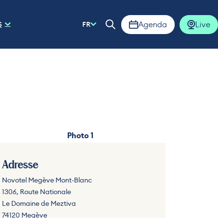
Agenda
Live
S
FR
Ouvrir la barre de rech
Photo 1
Adresse
Novotel Megève Mont-Blanc
1306, Route Nationale
Le Domaine de Meztiva
74120 Megève