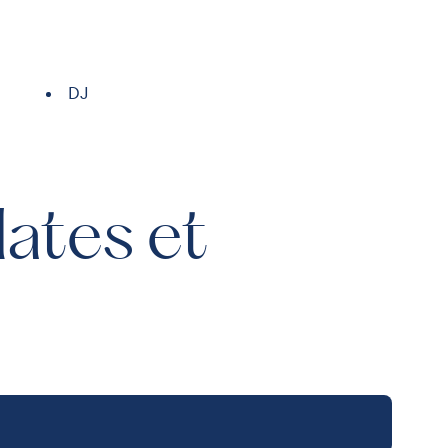
DJ
dates et