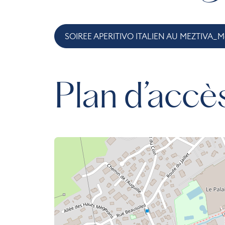
SOIREE APERITIVO ITALIEN AU MEZTIVA_
Plan d’accè