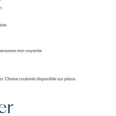
n
site
 personne non-voyante
r. Chaise roulante disponible sur place.
er