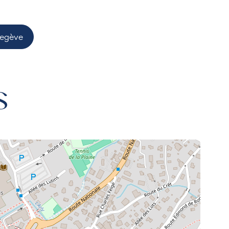
Megève
s