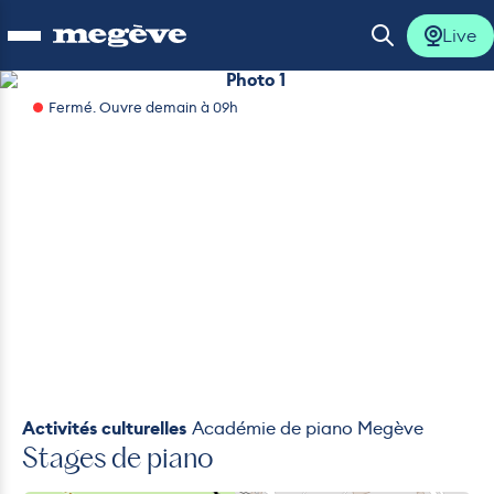
Live
Ouvrir le menu
Ouvrir la 
Photo 1
Fermé. Ouvre demain à 09h
lus
lus
lus
lus
lus
Activités culturelles
Académie de piano Megève
Stages de piano