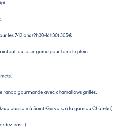
ipi.
.
ur les 7-12 ans️ (9h30-16h30) 305€
aintball ou laser game pour faire le plein
mmets.
une rando gourmande avec chamallows grillés.
k-up possible à Saint-Gervais, à la gare du Châtelet)
ardez pas : )