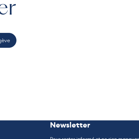
er
gève
Newsletter
Pour rester informé et ne rien manque