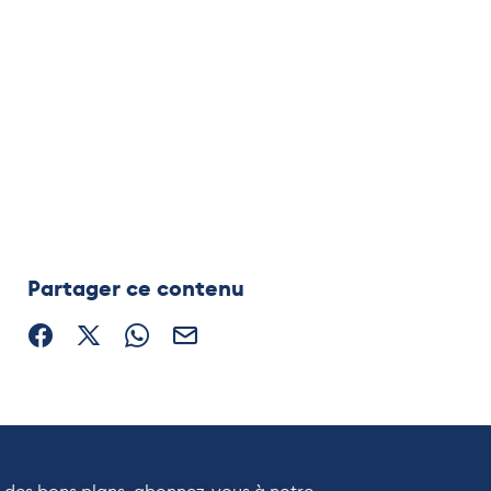
Partager ce contenu
Partager sur Facebook (nouvelle fenêtre)
Partager sur X / Twitter (nouvelle fenêtre)
Partager sur WhatsApp
Partager par mail
r des bons plans, abonnez-vous à notre