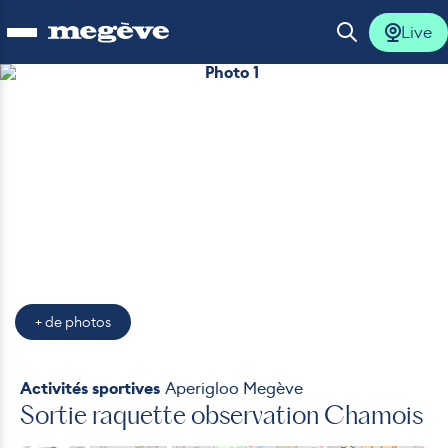
Live
Ouvrir le menu
Ouvrir la 
Photo 1
lus
lus
lus
lus
+ de photos
lus
Activités sportives
Aperigloo Megève
Sortie raquette observation Chamois