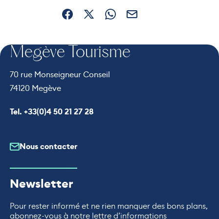
Partager sur Facebook (nouvelle fenêtre)
Partager sur X / Twitter (nouvelle fe
Partager sur WhatsApp
Partager par mail
Megève Tourisme
70 rue Monseigneur Conseil
74120 Megève
Appeler le
Tel. +33(0)4 50 21 27 28
Nous contacter
Newsletter
Pour rester informé et ne rien manquer des bons plans,
abonnez-vous à notre lettre d’informations