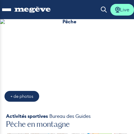
Live
Ouvrir le menu
Ouvrir la 
Pêche
lus
lus
lus
lus
+ de photos
lus
Activités sportives
Bureau des Guides
Pêche en montagne