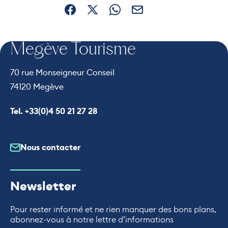
Partager sur Facebook (nouvelle fenêtre)
Partager sur X / Twitter (nouvelle fe
Partager sur WhatsApp
Partager par mail
Megève Tourisme
70 rue Monseigneur Conseil
74120 Megève
Appeler le
Tel. +33(0)4 50 21 27 28
Nous contacter
Newsletter
Pour rester informé et ne rien manquer des bons plans,
abonnez-vous à notre lettre d’informations