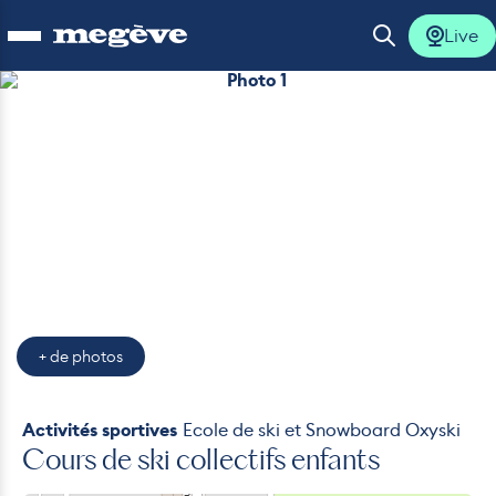
Live
Ouvrir le menu
Ouvrir la 
Photo 1
lus
lus
lus
lus
+ de photos
lus
Activités sportives
Ecole de ski et Snowboard Oxyski
Cours de ski collectifs enfants