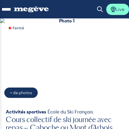
Live
Ouvrir le menu
Ouvrir la 
Photo 1
Fermé
lus
lus
lus
lus
+ de photos
lus
Activités sportives
École du Ski Français
Cours collectif de ski journée avec
repas – Caboche ou Mont d'Arbois