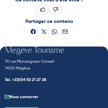
Ce contenu vous a été utile
Ce contenu ne vous a pas été
Partager ce contenu
Partager sur Facebook (nouvelle fenêtre)
Partager sur X / Twitter (nouvelle fe
Partager sur WhatsApp
Partager par mail
Megève Tourisme
70 rue Monseigneur Conseil
74120 Megève
Appeler le
Tel. +33(0)4 50 21 27 28
Nous contacter