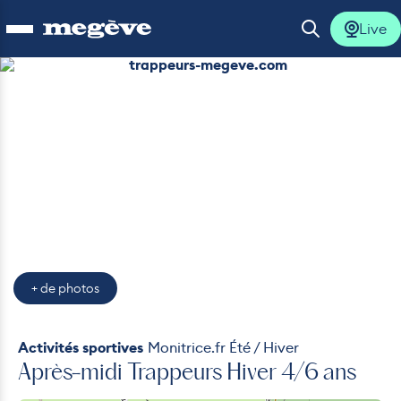
Live
Ouvrir le menu
Ouvrir la 
trappeurs-megeve.com
tipi_trappeurs_megeve
creation_trappeurs_megeve
trappeurs-megeve.com
lus
lus
lus
lus
+ de photos
lus
Activités sportives
Monitrice.fr Été / Hiver
Après-midi Trappeurs Hiver 4/6 ans